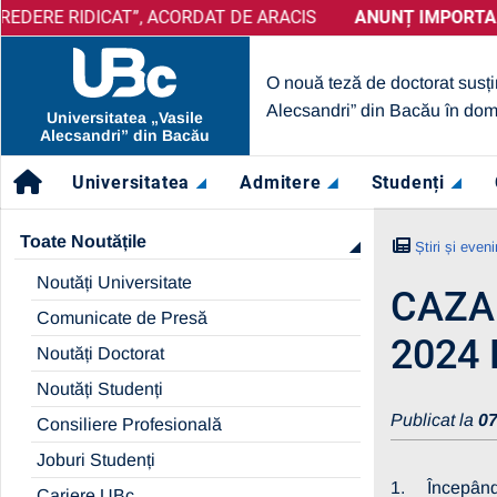
RIDICAT”, ACORDAT DE ARACIS
ANUNȚ IMPORTANT:
PRELUNGIRE SELECȚIE PARTENER
ANUNȚ IMPORTANT:
UBc 
O nouă teză de doctorat susți
Alecsandri” din Bacău în dom
Universitatea „Vasile
Alecsandri” din Bacău
Universitatea
Admitere
Studenți
Toate Noutățile
Știri și even
Noutăți Universitate
CAZA
Comunicate de Presă
2024
Noutăți Doctorat
Noutăți Studenți
Publicat la
07
Consiliere Profesională
Joburi Studenți
1. Începând c
Cariere UBc