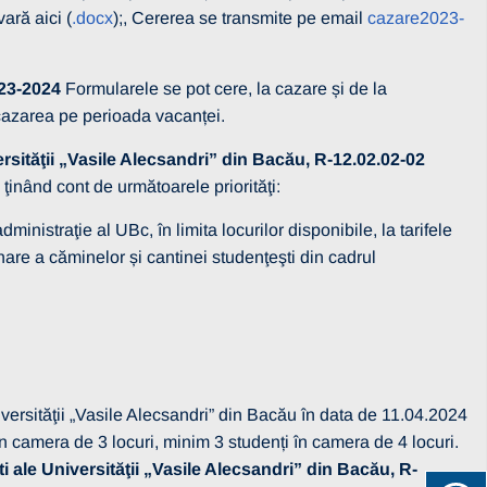
ră aici (
.docx
);, Cererea se transmite pe email
cazare2023-
23-2024
Formularele se pot cere, la cazare și de la
 cazarea pe perioada vacanței.
sităţii „Vasile Alecsandri” din Bacău, R-12.02.02-02
ţinând cont de următoarele priorităţi:
istraţie al UBc, în limita locurilor disponibile, la tarifele
re a căminelor și cantinei studenţeşti din cadrul
niversităţii „Vasile Alecsandri” din Bacău în data de 11.04.2024
în camera de 3 locuri, minim 3 studenți în camera de 4 locuri.
ale Universităţii „Vasile Alecsandri” din Bacău, R-