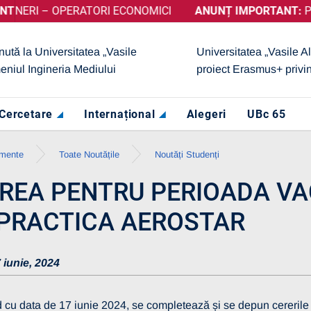
I – OPERATORI ECONOMICI
A OBȚINUT CALIFICATIVUL „GRAD DE ÎNCREDERE RIDICAT”, A
ANUNȚ IMPORTANT:
PRELUNG
nută la Universitatea „Vasile
Universitatea „Vasile A
eniul Ingineria Mediului
proiect Erasmus+ privi
Cercetare
Internațional
Alegeri
UBc 65
imente
Toate Noutățile
Noutăți Studenți
REA PENTRU PERIOADA VAC
 PRACTICA AEROSTAR
 iunie, 2024
u data de 17 iunie 2024, se completează și se depun cererile d