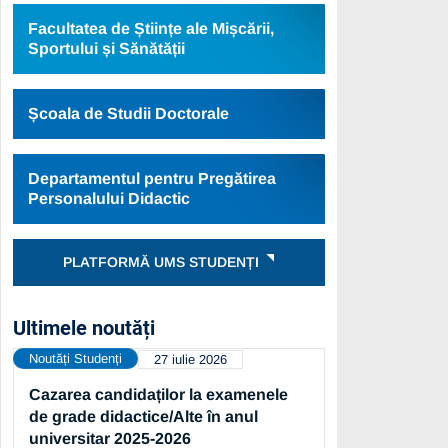
Facultatea de Științe ale Mișcării,
Sportului și Sănătății
Școala de Studii Doctorale
Departamentul pentru Pregătirea
Personalului Didactic
PLATFORMĂ UMS STUDENȚI
Ultimele noutăți
Noutăți Studenți
27 iulie 2026
Cazarea candidaților la examenele
de grade didactice/Alte în anul
universitar 2025-2026