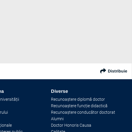
Distribuie
ea
Diverse
iversității
Recunoaștere diplomă doctor
Recunoaștere funcție didactică
rului
Recunoaștere conducător doctorat
Alumni
ționale
Doctor Honoris Causa
interes public
Calitate