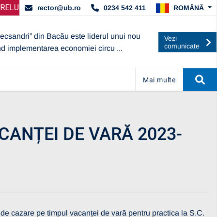
CORDAT DE ARACIS
IRE SELECȚIE PARTENERI – OPERATORI ECONOMICI
ANUNȚ IMPORTANT:
UBc A OBȚINUT C
ANU
ROMÂNĂ
rector@ub.ro
0234 542 411
lecsandri” din Bacău este liderul unui nou
Vezi
comunicate
nd implementarea economiei circu ...
Mai multe
ANȚEI DE VARĂ 2023-
e cazare pe timpul vacanței de vară pentru practica la S.C.