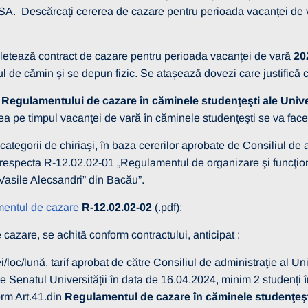
 Descărcați cererea de cazare pentru perioada vacanței de va
tează contract de cazare pentru perioada vacanței de vară
20
ul de cămin și se depun fizic. Se atașează dovezi care justifică
m
Regulamentului de cazare în căminele studenţeşti ale Univer
ea pe timpul vacanţei de vară în căminele studenţeşti se va face 
rii de chiriaşi, în baza cererilor aprobate de Consiliul de admin
respecta R-12.02.02-01 „Regulamentul de organizare şi funcţiona
„Vasile Alecsandri” din Bacău”.
itate
entul de cazare
13 martie 2026
R-12.02.02-02
(.pdf);
RE SELECȚIE
cazare, se achită conform contractului, anticipat :
 – OPERATORI
I
i/loc/lună, tarif aprobat de către Consiliul de administraţie al U
re Senatul Universității în data de 16.04.2024, minim 2 studenți 
rm Art.41.din
Regulamentul de cazare în căminele studenţeşti 
Vezi mai multe detalii