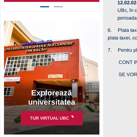
12.02.02
UBc, în c
perioada
6. Plata taxe
plata taxei, c
7. Pentru p
CONT IN T
SE VOR SP
Explorează
universitatea
TUR VIRTUAL UBC