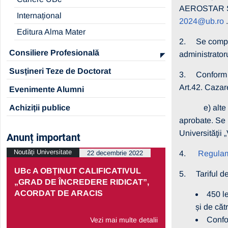
AEROSTAR SA.
Internațional
2024@ub.ro
.
Editura Alma Mater
2. Se comple
Consiliere Profesională
administrator
Susțineri Teze de Doctorat
3. Confor
Art.42. Cazar
Evenimente Alumni
Achiziții publice
e) alte catego
aprobate. Se 
Universităţii 
Anunț important
Noutăți Universitate
Noutăți Univers
22 decembrie 2022
4.
Regulam
UBc A OBȚINUT CALIFICATIVUL
PRELUNGI
5. Tariful de 
„GRAD DE ÎNCREDERE RIDICAT”,
PARTENERI
ACORDAT DE ARACIS
ECONOMIC
450 le
și de căt
Confo
Vezi mai multe detalii