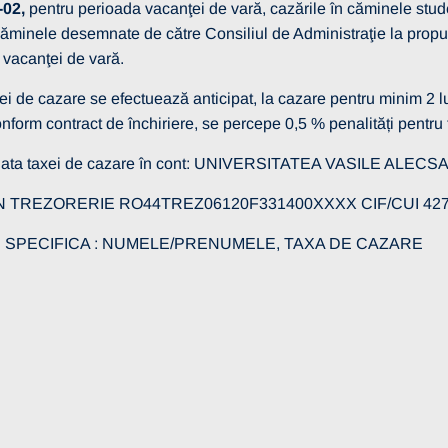
-02,
pentru perioada vacanţei de vară, cazările în căminele studen
ăminele desemnate de către Consiliul de Administraţie la propun
 vacanţei de vară.
i de cazare se efectuează anticipat, la cazare pentru minim 2 lun
onform contract de închiriere, se percepe 0,5 % penalități pentru f
lata taxei de cazare în cont: UNIVERSITATEA VASILE ALE
REZORERIE RO44TREZ06120F331400XXXX CIF/CUI 427
ECIFICA : NUMELE/PRENUMELE, TAXA DE CAZARE