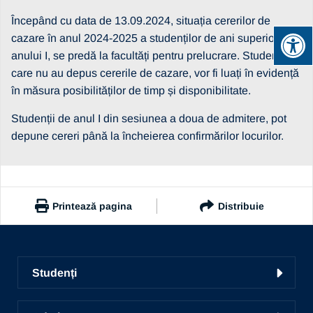
Începând cu data de 13.09.2024, situația cererilor de
cazare în anul 2024-2025 a studenților de ani superiori
anului I, se predă la facultăți pentru prelucrare. Studenții
care nu au depus cererile de cazare, vor fi luați în evidență
în măsura posibilităților de timp și disponibilitate.
Studenții de anul I din sesiunea a doua de admitere, pot
depune cereri până la încheierea confirmărilor locurilor.
Printează pagina
Distribuie
https://www.ub.ro/stiri-si-evenimente/cazare24-termene
Copiază link
Studenți
Facultăți