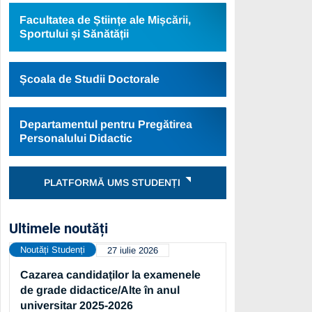
Facultatea de Științe ale Mișcării,
Sportului și Sănătății
Școala de Studii Doctorale
Departamentul pentru Pregătirea
Personalului Didactic
PLATFORMĂ UMS STUDENȚI
Ultimele noutăți
Noutăți Studenți
27 iulie 2026
Cazarea candidaților la examenele
de grade didactice/Alte în anul
universitar 2025-2026