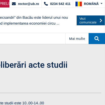
ACORDAT DE ARACIS
GIRE SELECȚIE PARTENERI – OPERATORI ECONOMICI
ANUNȚ IMPORTANT:
UBc A OBȚINUT 
AN
ROMÂNĂ
rector@ub.ro
0234 542 411
lecsandri” din Bacău este liderul unui nou
Vezi
comunicate
nd implementarea economiei circu ...
Mai multe
iberări acte studii
e studii este 10..00-14..00