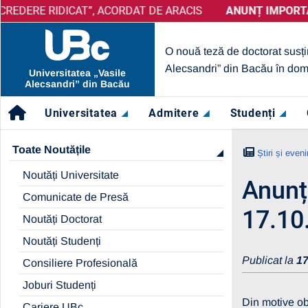
 RIDICAT”, ACORDAT DE ARACIS
ANUNȚ IMPORTANT:
PRELUNGIRE SELECȚIE PARTENE
ANUNȚ IMPORTANT:
UBc
O nouă teză de doctorat susți
Alecsandri” din Bacău în dom
Universitatea „Vasile
Alecsandri” din Bacău
Universitatea
Admitere
Studenți
Toate Noutățile
Știri și even
Noutăți Universitate
Anunț 
Comunicate de Presă
17.10
Noutăți Doctorat
Noutăți Studenți
Publicat la
17
Consiliere Profesională
Joburi Studenți
Din motive ob
Cariere UBc