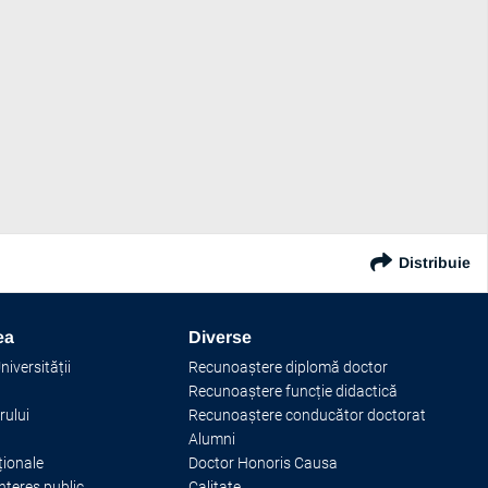
Distribuie
ea
Diverse
iversității
Recunoaștere diplomă doctor
Recunoaștere funcție didactică
rului
Recunoaștere conducător doctorat
Alumni
ționale
Doctor Honoris Causa
interes public
Calitate