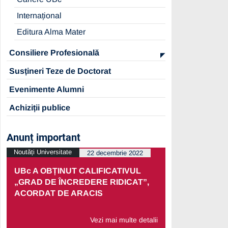
Internațional
Editura Alma Mater
Consiliere Profesională
Susțineri Teze de Doctorat
Evenimente Alumni
Achiziții publice
Anunț important
Noutăți Universitate
Noutăți Univers
22 decembrie 2022
UBc A OBȚINUT CALIFICATIVUL
PRELUNGI
„GRAD DE ÎNCREDERE RIDICAT”,
PARTENERI
ACORDAT DE ARACIS
ECONOMIC
Vezi mai multe detalii