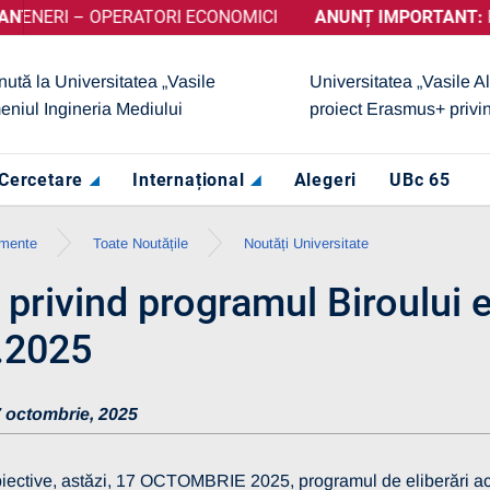
RI – OPERATORI ECONOMICI
 A OBȚINUT CALIFICATIVUL „GRAD DE ÎNCREDERE RIDICAT”, 
ANUNȚ IMPORTANT:
PRELUN
nută la Universitatea „Vasile
Universitatea „Vasile A
eniul Ingineria Mediului
proiect Erasmus+ privi
Cercetare
Internațional
Alegeri
UBc 65
imente
Toate Noutățile
Noutăți Universitate
privind programul Biroului el
.2025
 octombrie, 2025
iective, astăzi, 17 OCTOMBRIE 2025, programul de eliberări act