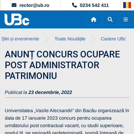
rector@ub.ro
0234 542 411
Știri și evenimente
Toate Noutățile
Cariere UBc
ANUNȚ CONCURS OCUPARE
POST ADMINISTRATOR
PATRIMONIU
Publicat la
23 decembrie, 2022
Universitatea „Vasile Alecsandri” din Bacău organizează în
data de 17 ianuarie 2023 concurs pentru ocuparea
următorului post contractual vacant, cu studii superioare,
gradul III, pe perioadă nedeterminată, normă întreagă de