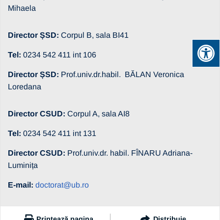
Mihaela
Director ȘSD:
Corpul B, sala BI41
Tel:
0234 542 411 int 106
Director ȘSD:
Prof.univ.dr.habil. BĂLAN Veronica
Loredana
Director CSUD:
Corpul A, sala AI8
Tel:
0234 542 411 int 131
Director CSUD:
Prof.univ.dr. habil. FÎNARU Adriana-
Luminița
E-mail:
doctorat@ub.ro
Printează pagina
Distribuie