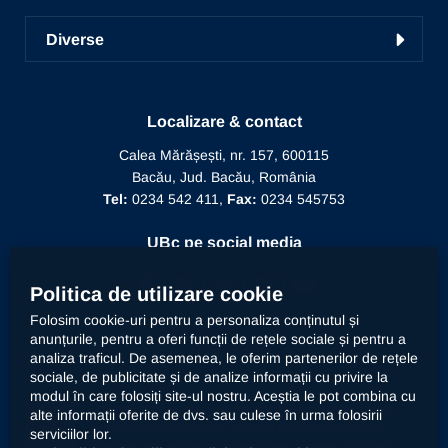
Academic TV
Prezentarea Universității
ICDICTT
Învățământ la distanță
Diverse
Alegeri
Manifestări științifice
Biblioteca
Recunoaștere diplomă doctor
Mesajul Rectorului
Proiecte în derulare
Recunoaștere funcție didactică
Conducere
Localizare & contact
Editura Alma Mater
Recunoaștere conducător doctorat
Calea Mărășești, nr. 157, 600115
Relații internaționale
Bacău, Jud. Bacău, România
Alumni
Informații de interes public
Tel:
0234 542 411,
Fax:
0234 545753
Doctor Honoris Causa
Documente interne
UBc pe social media
Calitate
Politica de utilizare cookie
Folosim cookie-uri pentru a personaliza conținutul și
anunțurile, pentru a oferi funcții de rețele sociale și pentru a
Contact
analiza traficul. De asemenea, le oferim partenerilor de rețele
sociale, de publicitate și de analize informații cu privire la
modul în care folosiți site-ul nostru. Aceștia le pot combina cu
Universitatea „Vasile Alecsandri” din Bacău prelucrează
alte informații oferite de dvs. sau culese în urma folosirii
datele dumneavoastră cu caracter personal, respectiv
serviciilor lor.
imaginea prin mijloace automatizate. Accesați
declarația