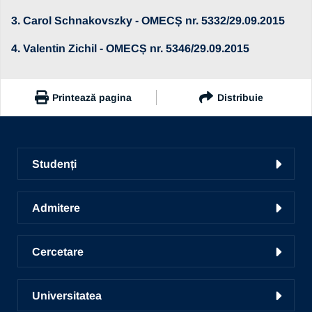
3. Carol Schnakovszky - OMECȘ nr. 5332/29.09.2015
4. Valentin Zichil - OMECȘ nr. 5346/29.09.2015
Printează pagina
Distribuie
https://www.ub.ro/abilitare
Copiază link
Studenți
Facultăți
Admitere
Ghid de studii
Conversie, specializare și grade
Centrul de Consiliere și Orientare în Carieră
Cercetare
Admitere
Liga studențească
Cercetare în UBc
Școala de studii doctorale
Radio UNSR Bacău
Universitatea
Acces portal bază de date
Pregătirea personalului didactic