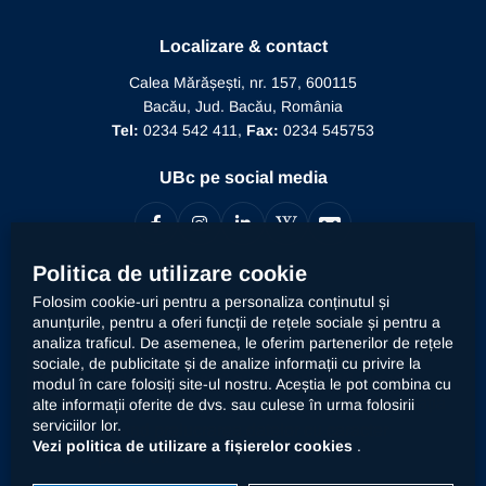
Recunoaștere diplomă doctor
Biblioteca
Mesajul Rectorului
Proiecte în derulare
Recunoaștere funcție didactică
Localizare & contact
Conducere
Editura Alma Mater
Recunoaștere conducător doctorat
Calea Mărășești, nr. 157, 600115
Relații internaționale
Bacău, Jud. Bacău, România
Alumni
Informații de interes public
Tel:
0234 542 411,
Fax:
0234 545753
Doctor Honoris Causa
Documente interne
UBc pe social media
Calitate
Politica de utilizare cookie
Contact
Folosim cookie-uri pentru a personaliza conținutul și
anunțurile, pentru a oferi funcții de rețele sociale și pentru a
analiza traficul. De asemenea, le oferim partenerilor de rețele
Universitatea „Vasile Alecsandri” din Bacău prelucrează
sociale, de publicitate și de analize informații cu privire la
datele dumneavoastră cu caracter personal, respectiv
modul în care folosiți site-ul nostru. Aceștia le pot combina cu
declarația
alte informații oferite de dvs. sau culese în urma folosirii
imaginea prin mijloace automatizate. Accesați
serviciilor lor.
privind prelucrarea datelor cu caracter
Vezi politica de utilizare a fișierelor cookies
.
personal
.