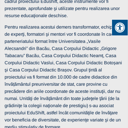
cadrul proiectului Edushift, aceste instrumente vor fi
prezentate, aprofundate şi utilizate pentru realizarea unor
resurse educaţionale deschise.
Pentru realizarea acestui demers transformator, echipele
de experţi, formatori şi mentori vor fi coordonate în cadrul
parteneriatului format între Universitatea „Vasile
Alecsandri” din Bacău, Casa Corpului Didactic „Grigore
Tabacaru” Bacău, Casa Corpului Didactic Neamț, Casa
Corpului Didactic Vaslui, Casa Corpului Didactic Botoșani
şi Casa Corpului Didactic Brașov. Grupul ţintă al
proiectului va fi format din 10.000 de cadre didactice din
învățământul preuniversitar de stat, care provine cu
precădere din ariile coordonate de aceste instituţii, dar nu
numai. Unităţi de învăţământ din toate judeţele ţării (de la
grădiniţe la colegii naţionale de prestigiu) s-au asociat
proiectului EduShift, astfel încât comunităţile de învăţare
vor beneficia de diversitate, de experienţe variate şi de un
mediu stimulativ de formare.