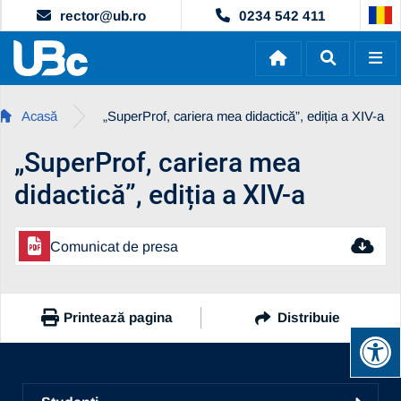
rector@ub.ro
0234 542 411
Acasă
„SuperProf, cariera mea didactică”, ediția a XIV-a
„SuperProf, cariera mea
didactică”, ediția a XIV-a
Comunicat de presa
Printează pagina
Distribuie
https://www.ub.ro/superprof-cariera-mea-didactica-editia-a-
xiv-a-cp