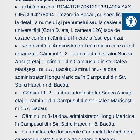
achită prin cont RO44TREZ06120F331400XXXX,
CIF/CUI 4278094, Trezoreria Bacău, cu specificarea
la detalii a numelui și prenumelui sau la casieria
universității (Corp D, etaj I, camera 126) taxa de
cazare conform căminului în care a fost repartizat ;
se prezintă la Administratorul căminul în care a fost
repartizat : Căminul 1, 2 - la dna. administrator Socea
Ancuța-etaj 1, cămin 1 din Campusul din str. Calea
Mărășești, nr 157, Bacău;Căminul nr 3- la dna.
administrator Hongu Maricica în Campusul din Str.
Spiru Haret, nr 8, Bacău,
Căminul 1, 2 - la dna. administrator Socea Ancuța-
etaj 1, cămin 1 din Campusul din str. Calea Mărășești,
nr 157, Bacău;
Căminul nr 3- la dna. administrator Hongu Maricica
în Campusul din Str. Spiru Haret, nr 8, Bacău,
cu următoarele documente:Contractul de închiriere
eliberat de către Comisia de cazare a fiecărei