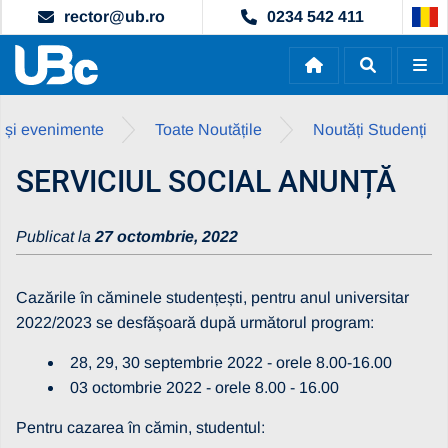
rector@ub.ro
0234 542 411
ri și evenimente
Toate Noutățile
Noutăți Studenți
SERVICIUL SOCIAL ANUNȚĂ
Publicat la
27 octombrie, 2022
Cazările în căminele studențești, pentru anul universitar
2022/2023 se desfășoară după următorul program:
28, 29, 30 septembrie 2022 - orele 8.00-16.00
03 octombrie 2022 - orele 8.00 - 16.00
Pentru cazarea în cămin, studentul: