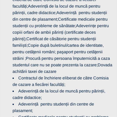
facultăți;Adeverință de la locul de muncă pentru
părinții, cadre didactice;Adeverință pentru studenții
din centre de plasament;Certificate medicale pentru
studenții cu probleme de sănătate;Adeverințe pentru
copiii orfani de ambii părinți (certificate deces
părinți);Certificat de căsătorie pentru studenții
familiști;Copie după buletinul/cartea de identitate,
pentru cetăţenii români; paşaport pentru cetăţenii
străini ;Procură pentru persoana împuternicită a caza
studentul care nu se poate prezenta la cazare;Dovada
achitării taxei de cazare
Contractul de închiriere eliberat de către Comisia
de cazare a fiecărei facultăți;
Adeverință de la locul de muncă pentru părinții,
cadre didactice;
Adeverință pentru studenții din centre de
plasament;