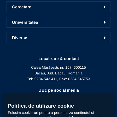
Conversie, specializare și grade
Centrul de Consiliere și Orientare în Carieră
Cercetare
Admitere
Liga studențească
Cercetare în UBc
Școala de studii doctorale
Universitatea
Radio UNSR Bacău
Acces portal bază de date
Pregătirea personalului didactic
Academic TV
Prezentarea Universității
ICDICTT
Diverse
Învățământ la distanță
Alegeri
Manifestări științifice
Biblioteca
Recunoaștere diplomă doctor
Mesajul Rectorului
Proiecte în derulare
Recunoaștere funcție didactică
Localizare & contact
Conducere
Editura Alma Mater
Recunoaștere conducător doctorat
Calea Mărășești, nr. 157, 600115
Relații internaționale
Bacău, Jud. Bacău, România
Alumni
Informații de interes public
Tel:
0234 542 411,
Fax:
0234 545753
Doctor Honoris Causa
Documente interne
UBc pe social media
Calitate
Politica de utilizare cookie
Folosim cookie-uri pentru a personaliza conținutul și