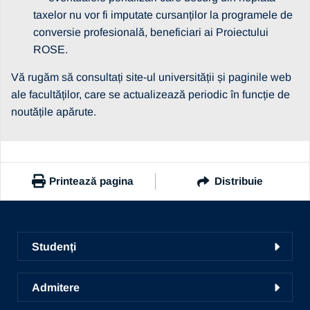
taxelor nu vor fi imputate cursanților la programele de
conversie profesională, beneficiari ai Proiectului
ROSE.
Vă rugăm să consultați site-ul universității și paginile web
ale facultăților, care se actualizează periodic în funcție de
noutățile apărute.
Printează pagina
Distribuie
https://www.ub.ro/stiri-si-evenimente/in-atentia-
cursantilor-la-programele-de-conversie-profesionala-
Studenți
organizate-de-facultatile-din-cadrul-universitatii-
beneficiari-ai-proiectului-rose
Facultăți
Copiază link
Admitere
Ghid de studii