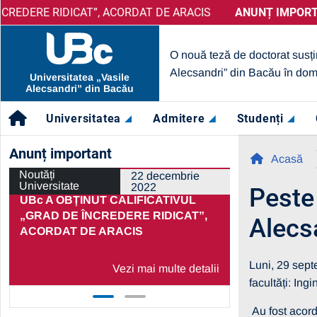
E RIDICAT”, ACORDAT DE ARACIS
ANUNȚ IMPORTANT:
PRELUNGIRE SELECȚIE PARTENER
ANUNȚ IMPORTANT:
UB
O nouă teză de doctorat susți
Alecsandri” din Bacău în dom
Universitatea „Vasile
Alecsandri” din Bacău
Universitatea
Admitere
Studenți
Anunț important
Acasă
Noutăți
Noutăți Univ
22 decembrie
Universitate
2022
Peste 
UBc A OBȚINUT CALIFICATIVUL
PRELUNGI
„GRAD DE ÎNCREDERE RIDICAT”,
PARTENERI
Alecs
ACORDAT DE ARACIS
ECONOMIC
Luni, 29 sept
Vezi mai multe detalii
facultăți: Ingi
Au fost acor