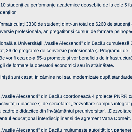
 10 studenți cu performanțe academice deosebite de la cele 5 facu
udenților.
 înmatriculați 3330 de studenți dintr-un total de 6260 de studenți d
nversie profesională, an pregătitor și cursuri de formare psihop
ională a Universității „Vasile Alecsandri” din Bacău cumulează 
rat, 26 de programe de conversie profesională și Programul de li
c vor fi cea de-a 65-a promoție și vor beneficia de infrastructur
gii de formare la operatori economici sau în străinătate.
iniști sunt cazați în cămine noi sau modernizate după standarde 
 „Vasile Alecsandri” din Bacău coordonează 4 proiecte PNRR care
 activității didactice și de cercetare: „Dezvoltare campus integr
u cadrele didactice din învățământul preuniversitar”, „Dezvoltarea
ntrul educațional interdisciplinar și de agrement Vatra Dornei”.
„Vasile Alecsandri” din Bacău mulțumește autorităților, parteneril