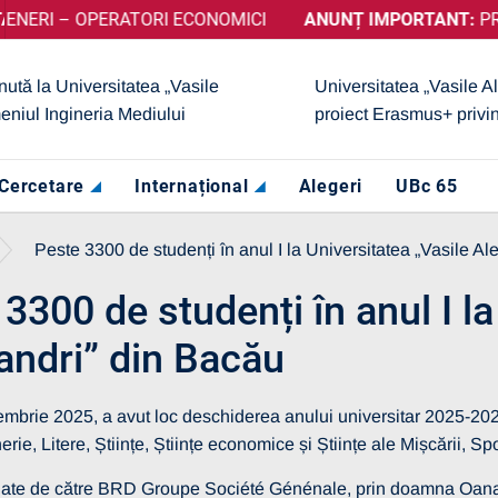
I – OPERATORI ECONOMICI
c A OBȚINUT CALIFICATIVUL „GRAD DE ÎNCREDERE RIDICAT”
ANUNȚ IMPORTANT:
PRELUNG
nută la Universitatea „Vasile
Universitatea „Vasile A
eniul Ingineria Mediului
proiect Erasmus+ privi
Cercetare
Internațional
Alegeri
UBc 65
Peste 3300 de studenți în anul I la Universitatea „Vasile A
ersitate
13 martie 2026
3300 de studenți în anul I la
RE SELECȚIE
 – OPERATORI
andri” din Bacău
I
embrie 2025, a avut loc deschiderea anului universitar 2025-2026
Vezi mai multe detalii
nerie, Litere, Științe, Științe economice și Științe ale Mișcării, Spo
date de către BRD Groupe Société Génénale, prin doamna Oana 