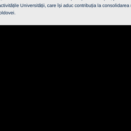
activitățile Universității, care își aduc contribuția la consolidare
oldovei.