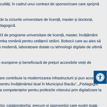
ltăți, în cadrul unui contract de sponsorizare care sprijină
e la ciclurile universitare de licență, master și doctorat,
edagogică.
83 de programe universitare de licență, master, învățământ
mba română pentru cetățenii străini. Bobocii care au ales să
ă modernă, laboratoare dotate cu tehnologii digitale de ultimă
europene și beneficiază de prețuri accesibile vieții de
 contribuie la modernizarea infrastructurii și pun accent pe
at pentru învățământul dual în Municipiul Bacău”, „Pedagogie
 competențelor pentru profesiile viitorului prin digitalizare la
or, colaboratorilor, precum și sponsorilor care susțin toate