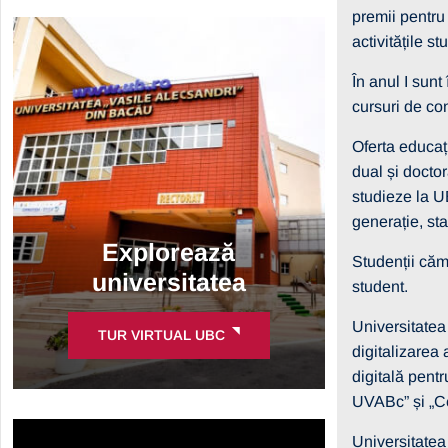
premii pentru
activitățile st
În anul I sunt
cursuri de co
Oferta educaț
dual și docto
studieze la UB
generație, sta
Explorează
Studenții căm
universitatea
student.
Universitatea
TUR VIRTUAL UBC
digitalizarea
digitală pentr
UVABc” și „Ce
Universitatea 