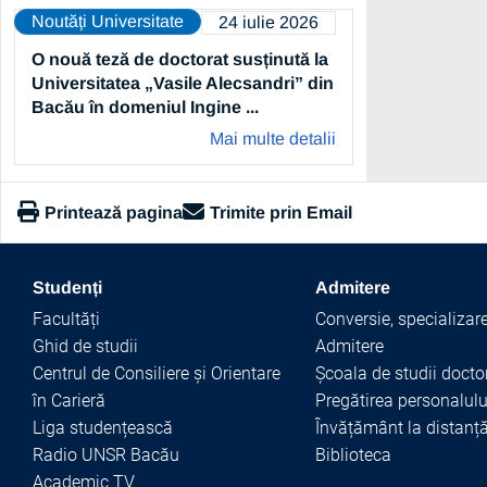
Noutăți Universitate
24 iulie 2026
O nouă teză de doctorat susținută la
Universitatea „Vasile Alecsandri” din
Bacău în domeniul Ingine ...
Mai multe detalii
Printează pagina
Trimite prin Email
https://www.ub.ro/peste-3300-de-studenti-in-anul-i-la-univers
Studenți
Admitere
Copiază link
Facultăți
Conversie, specializare
Ghid de studii
Admitere
Centrul de Consiliere și Orientare
Școala de studii docto
în Carieră
Pregătirea personalulu
Liga studențească
Învățământ la distanț
Radio UNSR Bacău
Biblioteca
Academic TV