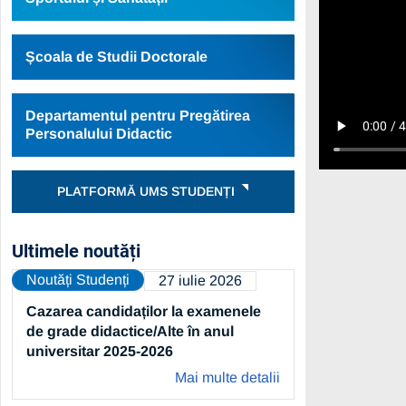
Școala de Studii Doctorale
Departamentul pentru Pregătirea
Personalului Didactic
PLATFORMĂ UMS STUDENȚI
Ultimele noutăți
Noutăți Studenți
27 iulie 2026
Cazarea candidaților la examenele
de grade didactice/Alte în anul
universitar 2025-2026
Mai multe detalii