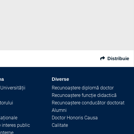
Distribuie
ea
Diverse
Universității
Recunoaștere diplomă doctor
Recunoaștere funcție didactică
torului
Recunoaștere conducător doctorat
Alumni
naționale
Doctor Honoris Causa
e interes public
Calitate
nterne