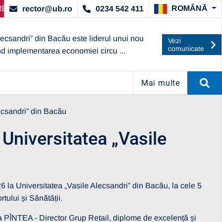
, ACORDAT DE ARACIS
IRE SELECȚIE PARTENERI – OPERATORI ECONOMICI
ANUNȚ IMPORTANT:
UBc A OBȚINUT
ANU
rector@ub.ro
0234 542 411
ROMÂNĂ
lecsandri” din Bacău este liderul unui nou
Vezi
comunicate
nd implementarea economiei circu ...
Mai multe
lecsandri” din Bacău
 Universitatea „Vasile
 la Universitatea „Vasile Alecsandri” din Bacău, la cele 5
rtului și Sănătății.
PÎNTEA - Director Grup Retail, diplome de excelență și