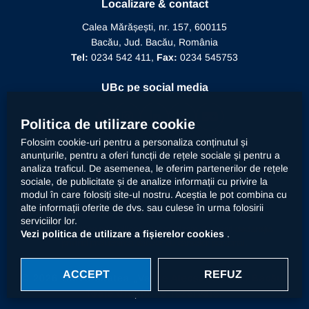
Localizare & contact
Conducere
Editura Alma Mater
Recunoaștere conducător doctorat
Calea Mărășești, nr. 157, 600115
Relații internaționale
Bacău, Jud. Bacău, România
Alumni
Informații de interes public
Tel:
0234 542 411,
Fax:
0234 545753
Doctor Honoris Causa
Documente interne
UBc pe social media
Calitate
Politica de utilizare cookie
Folosim cookie-uri pentru a personaliza conținutul și
anunțurile, pentru a oferi funcții de rețele sociale și pentru a
Contact
analiza traficul. De asemenea, le oferim partenerilor de rețele
sociale, de publicitate și de analize informații cu privire la
modul în care folosiți site-ul nostru. Aceștia le pot combina cu
Universitatea „Vasile Alecsandri” din Bacău prelucrează
alte informații oferite de dvs. sau culese în urma folosirii
datele dumneavoastră cu caracter personal, respectiv
serviciilor lor.
imaginea prin mijloace automatizate. Accesați
declarația
Vezi politica de utilizare a fișierelor cookies
.
privind prelucrarea datelor cu caracter personal
.
ACCEPT
REFUZ
© 2026 Universitatea „Vasile Alecsandri” din Bacău.
Toate drepturile rezervate.