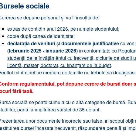
Bursele sociale
Cererea se depune personal și va fi însoțită de:
extras de cont din anul 2026, pe numele studentului;
copie după cartea de identitate;
declarația de venituri
și
documentele justificative
cu veni
(februarie 2025 - ianuarie 2026)
în conformitate cu
Regulam
studenții de la învăţământul cu frecvenţă, ciclurile de studii 
licență, master, doctorat, cu finanțare de la buget
.
Venitul minim net pe membru de familie nu trebuie să depășeas
Conform regulamentului, pot depune cerere de bursă doar s
locuri fără taxă.
Bursa socială se poate cumula cu o altă categorie de bursă.
Bur
studiilor, până la împlinirea vârstei de 35 de ani.
Prezentarea unor documente incorecte sau false, în scopul obține
restituirea bursei încasate necuvenit, răspunderea penală și impl