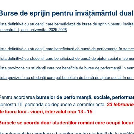
Burse de sprijin pentru învățământul dual
ista definitivă cu studenții care berneficiază de burse de sprinin pentru învățăm
emestrul II, anul universitar 2025-2026
ista definitivă cu studenții care beneficiază de bursă de performanță în semest
ista definitivă cu studenții care beneficiază de bursă de ajutor social în semes
ista provizorie cu studenții care pot beneficia de burse de performanță în seme
ista provizorie cu studenții care pot beneficia de bursă de ajutor social în sem
Pentru acordarea
burselor de performanță, sociale, performan
semestrul II, perioada de depunere a cererilor este
23 februarie
de lucru luni - vineri, intervalul orar 13 - 15
.
Bursele se acorda doar studenților români care ocupă locuri 
Regulament de acordare a burselor pentru studenții de la învăţăm