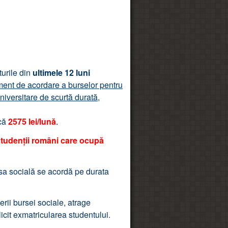
turile din
ultimele 12 luni
ent de acordare a burselor pentru
universitare de scurtă durată,
că
2575 lei/lună
.
tudenții români care ocupă
sa socială se acordă pe durata
rii bursei sociale, atrage
icit exmatricularea studentului.