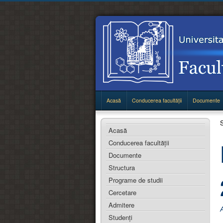
Acasă
Conducerea facultății
Documente
S
Acasă
Conducerea facultății
Documente
Structura
Programe de studii
Cercetare
Admitere
Studenţi