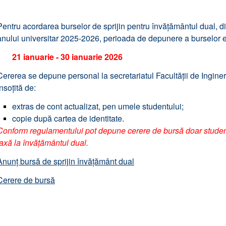
Pentru acordarea burselor de sprijin pentru învățământul dual, din 
anului universitar 2025-2026, perioada de depunere a burselor e
21 ianuarie - 30 ianuarie 2026
Cererea se depune personal la secretariatul Facultății de Inginerie
însoțită de:
extras de cont actualizat, pen umele studentului;
copie după cartea de identitate.
Conform regulamentului pot depune cerere de bursă doar studenț
taxă la învățământul dual.
Anunț bursă de sprijin învățământ dual
Cerere de bursă