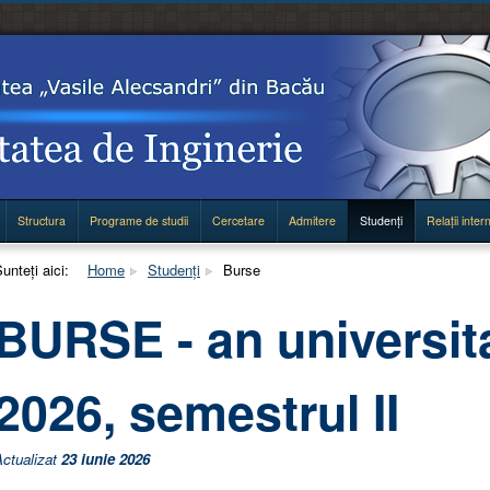
Structura
Programe de studii
Cercetare
Admitere
Studenţi
Relaţii inter
unteți aici:
Home
Studenţi
Burse
BURSE - an universit
2026, semestrul II
Actualizat
23 iunie 2026