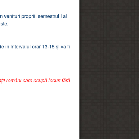
venituri proprii, semestrul I al
ste:
 în intervalul orar 13-15 și va fi
ii români care ocupă locuri fără