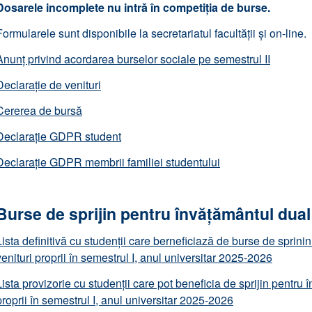
Dosarele incomplete nu intră în competiția de burse.
Formularele sunt disponibile la secretariatul facultății și on-line.
Anunț privind acordarea burselor sociale pe semestrul II
Declarație de venituri
Cererea de bursă
Declarație GDPR student
Declarație GDPR membrii familiei studentului
Burse de sprijin pentru învățământul dual
Lista definitivă cu studenții care berneficiază de burse de sprini
venituri proprii în semestrul I, anul universitar 2025-2026
Lista provizorie cu studenții care pot beneficia de sprijin pentru 
proprii în semestrul I, anul universitar 2025-2026