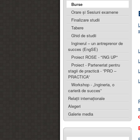
Burse
Orare și Sesiuni examene
Finalizare studii
L
Tabere
s
Ghid de studii
Inginerul – un antreprenor de
succes (EngSE)
L
Proiect ROSE - "ING UP"
L
Proiect - Parteneriat pentru
L
stagii de practică - ”PRO –
PRACTICA”
L
Workshop - „Ingineria, o
carieră de succes”
Relaţii internaţionale
Alegeri
Galerie media