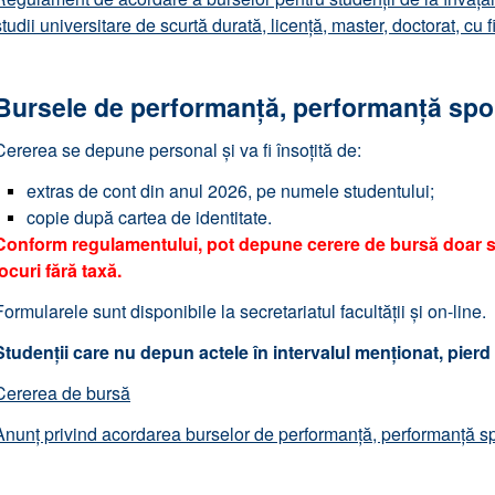
studii universitare de scurtă durată, licență, master, doctorat, cu 
Bursele de performanță, performanță spor
Cererea se depune personal și va fi însoțită de:
extras de cont din anul 2026, pe numele studentului;
copie după cartea de identitate.
Conform regulamentului, pot depune cerere de bursă doar s
locuri fără taxă.
Formularele sunt disponibile la secretariatul facultății și on-line.
Studenții care nu depun actele în intervalul menționat, pierd
Cererea de bursă
Anunț privind acordarea burselor de performanță, performanță spo