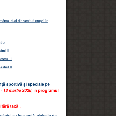
ântul dual din venituri proprii în
rul II
trul II
strul II
estrul II
ță sportivă și speciale
pe
 - 13 martie 2026
,
în programul
fără taxă .
ântul cu frecvenţă, ciclurile de