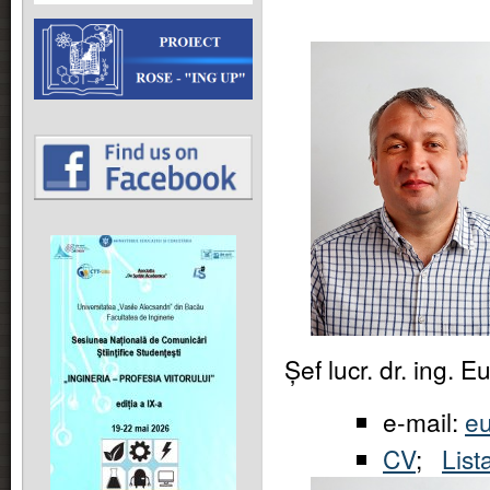
Șef lucr.
dr. ing.
e-mail:
e
CV
;
List