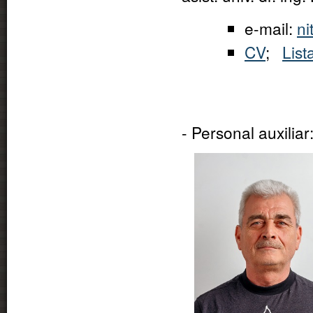
e-mail:
n
CV
;
List
- Personal auxiliar