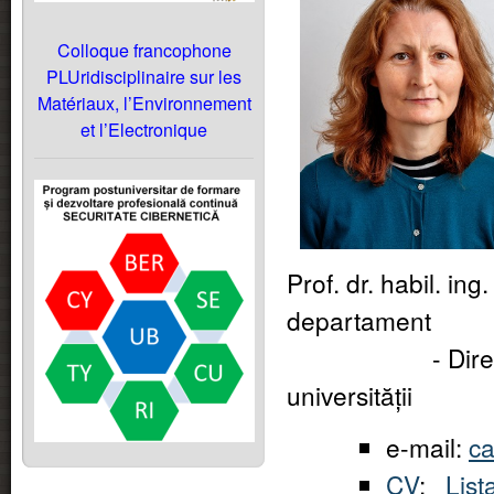
Colloque francophone
PLUridisciplinaire sur les
Matériaux, l’Environnement
et l’Electronique
Prof. dr. habil. in
departament
- Director De
universității
e-mail:
ca
CV
;
List