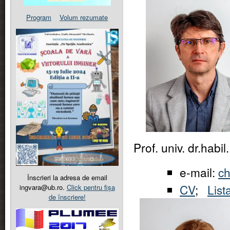
Program
Volum rezumate
Prof. univ. dr.hab
e-mail:
c
Înscrieri la adresa de email
CV
;
List
ingvara@ub.ro.
Click pentru fișa
de înscriere!