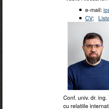
e-mail:
io
CV
;
List
Conf. univ. dr. in
cu relatiile intern