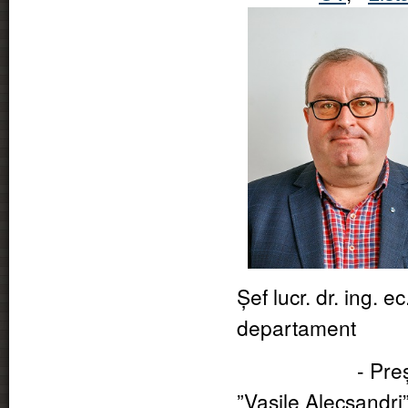
Șef lucr.
dr. ing. e
departament
- Președintele 
”Vasile Alecsandri