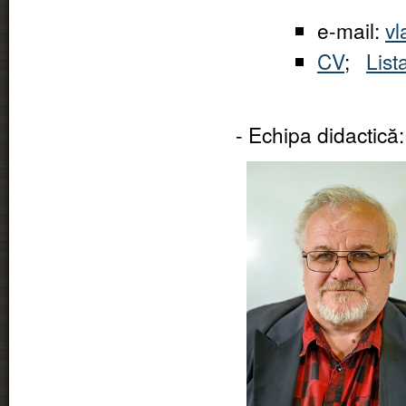
e-mail:
vl
CV
;
List
- Echipa didactică: