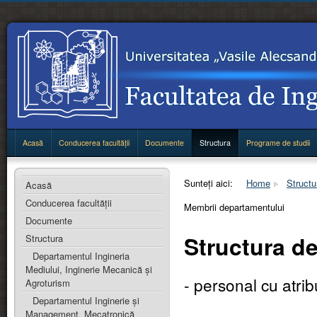
Acasă
Conducerea facultății
Documente
Structura
Programe de studii
Sunteți aici:
Home
Structu
Acasă
Conducerea facultății
Membrii departamentului
Documente
Structura d
Structura
Departamentul Ingineria
Mediului, Inginerie Mecanică și
- personal cu atrib
Agroturism
Departamentul Inginerie şi
Management, Mecatronică