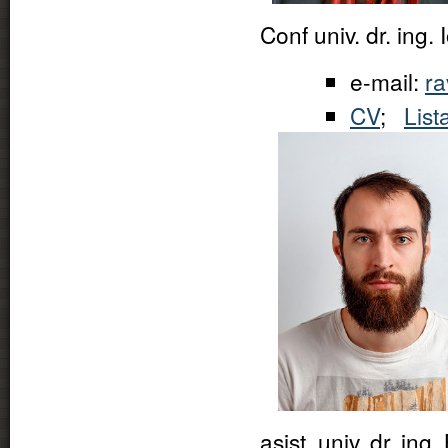
Conf univ. dr. ing
e-mail:
ra
CV
;
List
asist. univ. dr. in