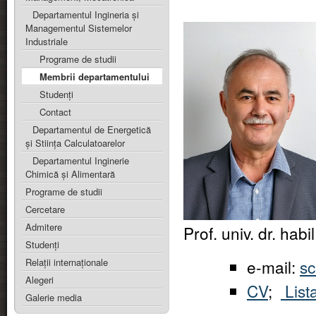
Departamentul Ingineria şi
Managementul Sistemelor
Industriale
Programe de studii
Membrii departamentului
Studenți
Contact
Departamentul de Energetică
şi Stiinţa Calculatoarelor
Departamentul Inginerie
Chimică şi Alimentară
Programe de studii
Cercetare
Admitere
Prof. univ. dr. h
Studenţi
e-mail:
sc
Relaţii internaţionale
Alegeri
CV
;
Lista
Galerie media