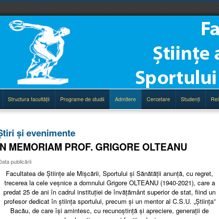
Structura facultăţii
Programe de studii
Admitere
Cercetare
Studenţi
Rel
Știri și evenimente
IN MEMORIAM PROF. GRIGORE OLTEANU
Data publicării
Facultatea de Științe ale Mișcării, Sportului și Sănătății anunță, cu regret,
trecerea la cele veșnice a domnului Grigore OLTEANU (1940-2021), care a
predat 25 de ani în cadrul instituției de învățământ superior de stat, fiind un
profesor dedicat în știința sportului, precum și un mentor al C.S.U. „Știința”
Bacău, de care își amintesc, cu recunoștință și apreciere, generații de