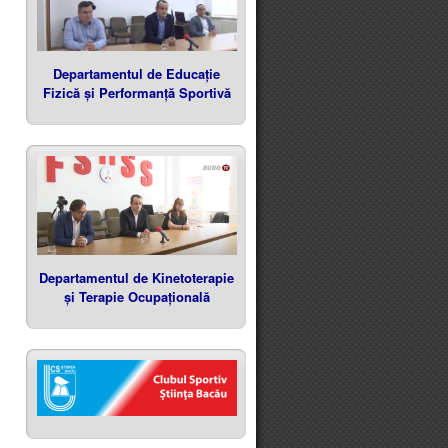
Departamentul de Educație
Fizică și Performanță Sportivă
Departamentul de Kinetoterapie
și Terapie Ocupațională