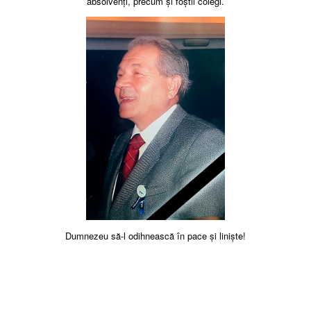
absolvenți, precum și foștii colegi.
Dumnezeu să-l odihnească în pace și liniște!