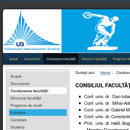
Acasă
Documente
Conducerea facultăţii
Structura facultăţii
Programe de
Sunteți aici:
Home
Conducer
Acasă
Documente
CONSILIUL FACULTĂŢ
Conducerea facultăţii
Conf. univ. dr. Dan-Iul
Structura facultăţii
Conf. univ. dr. Mihai-A
Programe de studii
Conf. univ. dr. Gabrie
Admitere
Conf. univ. dr. Consta
Cercetare
Prof. univ. dr. habil. 
Studenţi
- Membru Departament