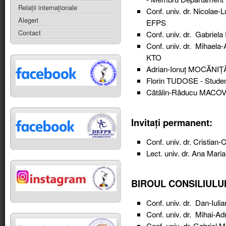
Relaţii internaţionale
Conf. univ. dr. Nicola
Alegeri
EFPS
Contact
Conf. univ. dr. Gabrie
Conf. univ. dr. Mihael
KTO
Adrian-Ionuț MOCĂNIȚ
Florin TUDOSE -
Studen
Cătălin-Răducu
MACOV
Invitați permanent:
Conf. univ. dr. Cristia
Lect. univ. dr. Ana Ma
BIROUL CONSILIULUI
Conf. univ. dr. Dan-Iul
Conf. univ. dr. Mihai-A
Conf. univ. dr. Gabrie