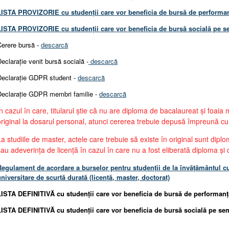
LISTA PROVIZORIE cu studenții care vor beneficia de bursă de performanț
LISTA PROVIZORIE cu studenții care vor beneficia de bursă socială pe se
Cerere bursă -
descarcă
eclarație venit bursă socială -
descarcă
Declarație GDPR student -
descarcă
Declarație GDPR membri familie -
descarcă
În cazul în care, titularul știe că nu are diploma de bacalaureat și foaia 
original la dosarul personal, atunci cererea trebuie depusă împreună cu o
La studiile de master, actele care trebuie să existe în original sunt diplo
sau adeverința de licență în cazul în care nu a fost eliberată diploma și
Regulament de acordare a burselor pentru studenții de la învăţământul cu 
niversitare de scurtă durată (licență, master, doctorat)
LISTA DEFINITIVĂ cu studenții care vor beneficia de bursă de performanță
LISTA DEFINITIVĂ cu studenții care vor beneficia de bursă socială pe seme