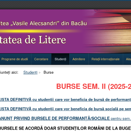
Programe de studii
Cercetare
Studenţi
Admitere
Relaţii internaţionale
Ale
unteți aici:
Studenţi
Burse
BURSE SEM. II (2025-2
LISTA DEFINITIVĂ cu studenții care vor beneficia de bursă de performanță
LISTA DEFINITIVĂ cu studenții care vor beneficia de bursă socială pe seme
ANUNȚ PRIVIND BURSELE DE PERFORMANȚĂ/SOCIALE
pentru sem. 
BURSELE SE ACORDĂ DOAR STUDENȚILOR ROMÂNI DE LA BUGE