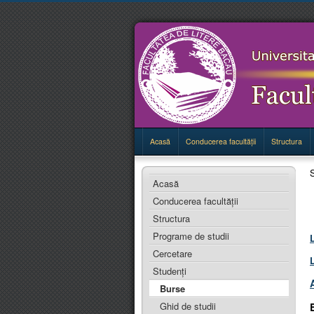
Acasă
Conducerea facultăţii
Structura
S
Acasă
Conducerea facultăţii
Structura
Programe de studii
Cercetare
Studenţi
Burse
Ghid de studii