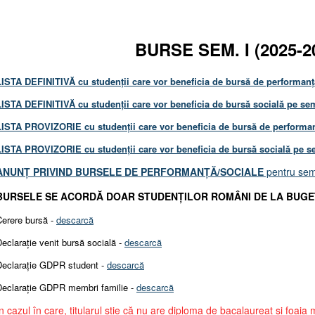
BURSE SEM. I (2025-2
LISTA DEFINITIVĂ cu studenții care vor beneficia de bursă de performanță
LISTA DEFINITIVĂ cu studenții care vor beneficia de bursă socială pe sem
LISTA PROVIZORIE cu studenții care vor beneficia de bursă de performanț
LISTA PROVIZORIE cu studenții care vor beneficia de bursă socială pe se
ANUNȚ PRIVIND BURSELE DE PERFORMANȚĂ/SOCIALE
pentru sem
BURSELE SE ACORDĂ DOAR STUDENȚILOR ROMÂNI DE LA BUGE
Cerere bursă -
descarcă
eclarație venit bursă socială -
descarcă
Declarație GDPR student -
descarcă
Declarație GDPR membri familie -
descarcă
În cazul în care, titularul știe că nu are diploma de bacalaureat și foaia 