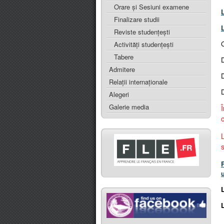
Orare și Sesiuni examene
Finalizare studii
Reviste studențești
Activități studențești
Tabere
D
Admitere
Relaţii internaţionale
Alegeri
Galerie media
u