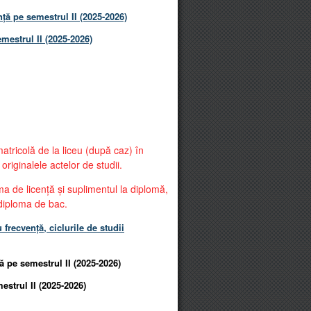
ă pe semestrul II (2025-2026)
mestrul II (2025-2026)
matricolă de la liceu (după caz) în
riginalele actelor de studii.
ma de licență și suplimentul la diplomă,
 diploma de bac.
frecvenţă, ciclurile de studii
 pe semestrul II (2025-2026)
strul II (2025-2026)