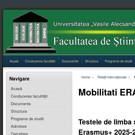
Acasă
Conducerea facultăţii
Documente
Structura
Programe de studii
Home
Relații internaționale
Navigare
Mobilitati E
Acasă
Conducerea facultăţii
Documente
Structura
Programe de studii
Testele de limba 
Admitere
Erasmus+ 2025-202
Cercetare