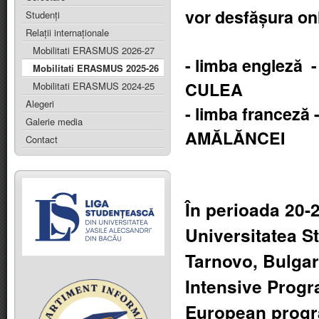
vor desfășura on
Studenți
Relații internaționale
Mobilitati ERASMUS 2026-27
- limba engleză -
Mobilitati ERASMUS 2025-26
CULEA
Mobilitati ERASMUS 2024-25
Alegeri
- limba franceză 
Galerie media
AMĂLĂNCEI
Contact
În perioada 20-2
Universitatea St
Tarnovo, Bulgar
Intensive Prog
European progr