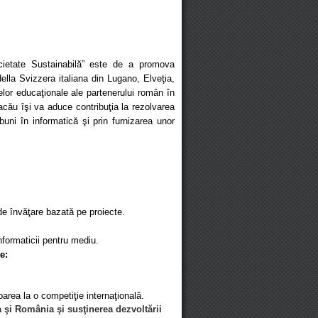
cietate Sustainabilă” este de a promova
della Svizzera italiana din Lugano, Elveţia,
elor educaţionale ale partenerului român în
acău îşi va aduce contribuţia la rezolvarea
 buni în informatică şi prin furnizarea unor
 de învăţare bazată pe proiecte.
formaticii pentru mediu.
e:
parea la o competiţie internaţională.
 şi România şi susţinerea dezvoltării