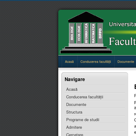
Acasă
Conducerea facultăţii
Documente
Navigare
Acasă
Conducerea facultăţii
Documente
Structura
r
Programe de studii
C
a
Admitere
e
Cercetare