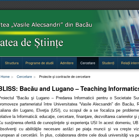
Structura
Programe de studii
Admitere
Cercetare
Studenți
Relații inter
Home
Cercetare
Proiecte şi contracte de cercetare
BLISS: Bacău and Lugano – Teaching Informatics
Proiectul “Bacău şi Lugano – Predarea Informaticii pentru o Societate S
promoveze parteneriatul între Universitatea “Vasile Alecsandri” din Bacău, 
italiana din Lugano, Elveţia (USI), cu scopul de a se focaliza pe probleme
elative la Informatică: educaţie, cercetare, finanţare, dezvoltarea carierelor şi p
u susţinerea oferită de cunoştinţele şi experienţa USI în acest domeniu, UB 
bsolvenţi cu abilităţile necesare astăzi pe piaţa muncii şi va creşte vizib
uropean al cercetării. În plus, colaborarea dintre cele două universităţi va 