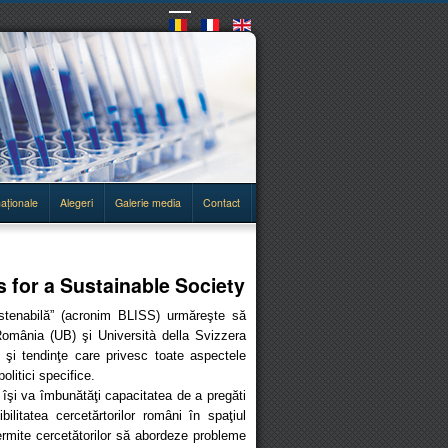
naționale
Alegeri
Galerie media
Contact
 for a Sustainable Society
ustenabilă” (acronim BLISS) urmăreşte să
România (UB) şi Università della Svizzera
 şi tendinţe care privesc toate aspectele
olitici specifice.
îşi va îmbunătăţi capacitatea de a pregăti
ilitatea cercetărtorilor români în spaţiul
permite cercetătorilor să abordeze probleme