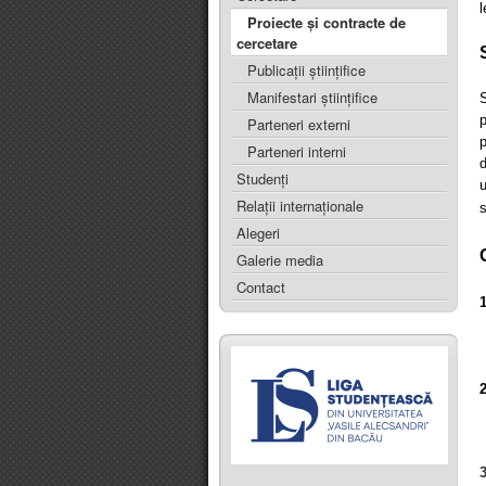
l
Proiecte şi contracte de
cercetare
Publicații științifice
Manifestari științifice
p
Parteneri externi
p
Parteneri interni
d
Studenți
u
Relații internaționale
s
Alegeri
Galerie media
Contact
3