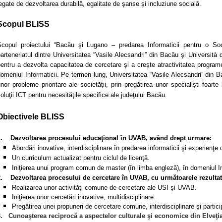
egate de dezvoltarea durabilă, egalitate de şanse şi incluziune socială.
Scopul BLISS
Scopul proiectului “Bacău şi Lugano – predarea Informaticii pentru o So
arteneriatul dintre Universitatea “Vasile Alecsandri” din Bacău şi Università 
entru a dezvolta capacitatea de cercetare şi a creşte atractivitatea program
omeniul Informaticii. Pe termen lung, Universitatea “Vasile Alecsandri” din B
nor probleme prioritare ale societăţii, prin pregătirea unor specialişti foarte
oluţii ICT pentru necesităţile specifice ale judeţului Bacău.
Obiectivele BLISS
1. Dezvoltarea procesului educaţional în UVAB, având drept urmare:
Abordări inovative, interdisciplinare în predarea informaticii şi experienţe
Un curriculum actualizat pentru ciclul de licenţă.
Iniţierea unui program comun de master (în limba engleză), în domeniul In
2. Dezvoltarea procesului de cercetare în UVAB, cu următoarele rezultat
Realizarea unor activităţi comune de cercetare ale USI şi UVAB.
Iniţierea unor cercetări inovative, multidisciplinare.
Pregătirea unei propuneri de cercetare comune, interdisciplinare şi partici
.
Cunoaşterea reciprocă a aspectelor culturale şi economice din Elveţia