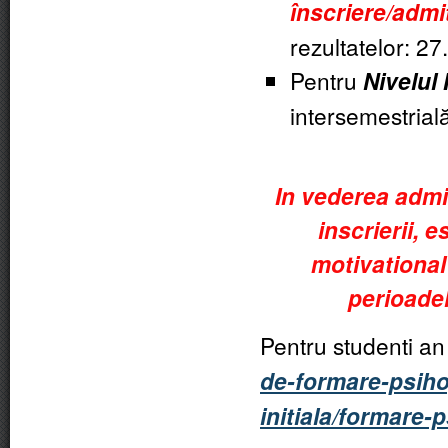
înscriere/admi
rezultatelor: 2
Pentru
Nivelul 
intersemestrial
In vederea adm
inscrierii, 
motivational 
perioade
Pentru studenti an I
de-formare-psih
initiala/formare-