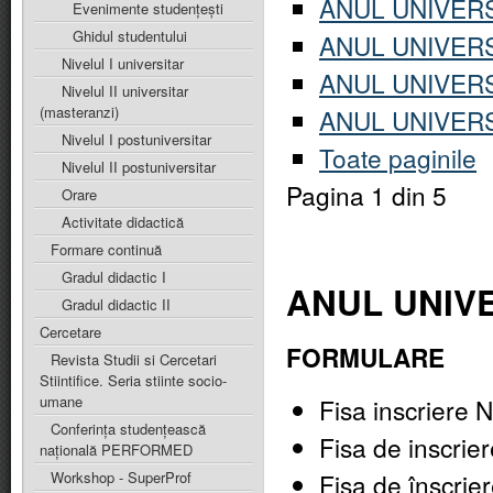
ANUL UNIVERS
Evenimente studențești
Ghidul studentului
ANUL UNIVERS
Nivelul I universitar
ANUL UNIVERS
Nivelul II universitar
(masteranzi)
ANUL UNIVERS
Nivelul I postuniversitar
Toate paginile
Nivelul II postuniversitar
Pagina 1 din 5
Orare
Activitate didactică
Formare continuă
Gradul didactic I
ANUL UNIVE
Gradul didactic II
Cercetare
FORMULARE
Revista Studii si Cercetari
Stiintifice. Seria stiinte socio-
umane
Fisa inscriere N
Conferința studențească
Fisa de inscrier
națională PERFORMED
Fișa de înscrier
Workshop - SuperProf