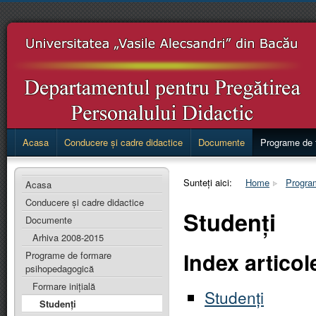
Acasa
Conducere și cadre didactice
Documente
Programe de 
Sunteți aici:
Home
Progra
Acasa
Conducere și cadre didactice
Studenți
Documente
Arhiva 2008-2015
Index articol
Programe de formare
psihopedagogică
Formare inițială
Studenți
Studenți