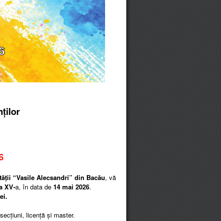
ților
6
tății “Vasile Alecsandri” din Bacău
, vă
 a XV-
a, în data de
14 mai 2026
.
ei.
 secțiuni, licență și master.