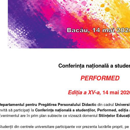
Conferința națională a studen
PERFORMED
Ediția a XV-a,
14 mai 202
Departamentul pentru Pregătirea Personalului Didactic
din cadrul
Universi
nvită să participați la
Conferința națională a studenților, Performed, ediţia
Evenimentul are în prim plan subiecte ce vizează domeniul
Stiințelor Educați
tudenții din centrele universitare participante vor prezenta lucrările proprii, pe