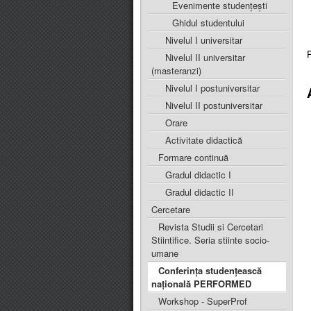
Evenimente studențești
Ghidul studentului
Nivelul I universitar
P
Nivelul II universitar
(masteranzi)
Nivelul I postuniversitar
Nivelul II postuniversitar
Orare
Activitate didactică
Formare continuă
Gradul didactic I
Gradul didactic II
Cercetare
Revista Studii si Cercetari
Stiintifice. Seria stiinte socio-
umane
Conferința studențească
națională PERFORMED
Workshop - SuperProf