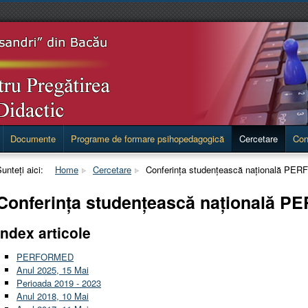
Documente
Programe de formare psihopedagogică
Cercetare
Con
unteți aici:
Home
Cercetare
Conferința studențească națională P
Conferința studențească națională 
Index articole
PERFORMED
Anul 2025, 15 Mai
Perioada 2019 - 2023
Anul 2018, 10 Mai