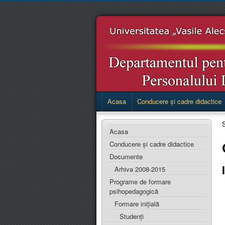
Acasa
Conducere și cadre didactice
S
Acasa
Conducere și cadre didactice
Documente
Arhiva 2008-2015
Programe de formare
psihopedagogică
Formare inițială
Studenți