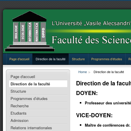
Page d'accueil
Direction de la faculté
Structure
Programmes d’études
R
Home
Direction de la faculté
Page d'accueil
Direction de la facul
Direction de la faculté
Structure
DOYEN:
Programmes d’études
Professeur des université
Recherche
Etudiants
VICE-DOYEN:
Admission
Maître de conférences dr
Relations internationales